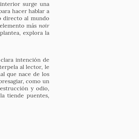
interior surge una
para hacer hablar a
o directo al mundo
noir
l elemento más
plantea, explora la
 clara intención de
erpela al lector, le
nal que nace de los
 presagiar, como un
destrucción y odio,
la tiende puentes,