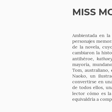
MISS M
Ambientada en la 
personajes memora
de la novela, cuy
cambiaron la histo
katho
antihéroe,
mayoría, mundanos
Tom, australiano, 
Naoko, un ilustra
convertirse en una
de todos ellos, u
lector cómo es l
equivaldría a comp