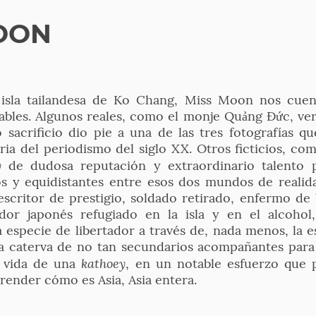
OON
isla tailandesa de Ko Chang, Miss Moon nos cuent
bles. Algunos reales, como el monje Quảng Đức, vert
o sacrificio dio pie a una de las tres fotografías 
ria del periodismo del siglo XX. Otros ficticios, com
ey
de dudosa reputación y extraordinario talento pa
 y equidistantes entre esos dos mundos de realidad
escritor de prestigio, soldado retirado, enfermo de 
dor japonés refugiado en la isla y en el alcohol
 especie de libertador a través de, nada menos, la e
na caterva de no tan secundarios acompañantes para
kathoey
a vida de una
, en un notable esfuerzo que 
render cómo es Asia, Asia entera.