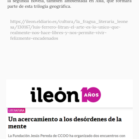
la segunda novela, también ambientada en Asia, que formará
parte de esta trilogía geográfica.
https://ileon.eldiario.es/cultura/la_fragua_literaria_leone
sa/130167/luis-ferrero-litran-el-arte-es-lo-unico-que-
realmente-nos-hace-libres-y-nos-permite-vivir-
felizmente-encadenados