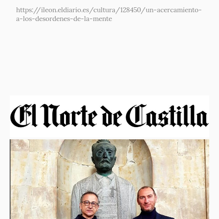
https://ileon.eldiario.es/cultura/128450/un-acercamiento-
a-los-desordenes-de-la-mente