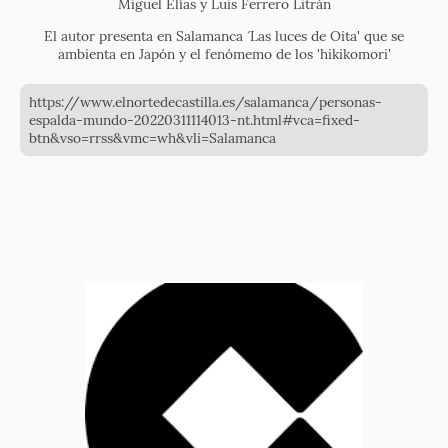
Miguel Elías y Luis Ferrero Litrán
El autor presenta en Salamanca ´Las luces de Oita' que se
ambienta en Japón y el fenómemo de los 'hikikomori'
https://www.elnortedecastilla.es/salamanca/personas-
espalda-mundo-20220311114013-nt.html#vca=fixed-
btn&vso=rrss&vmc=wh&vli=Salamanca